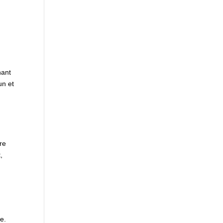
nant
un et
re
,
e.