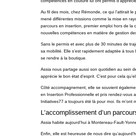
compétences en couture lui ont permis d’apprécier
Au fil des mois, chez Rémonde, ce qui l’attirait le 
mené différentes missions comme la mise en rayon
parcours en insertion, premier emploi hors de la 
nouvelles compétences en matière de gestion des 
Sans le permis et avec plus de 30 minutes de traj
sa mobilité. Elle s’est rapidement adaptée à tou
se rendre à la boutique.
Assia nous partage aussi son quotidien au sein de 
apprécie le bon état d’esprit. C’est pour cela qu’
Côté accompagnement, elle se souvient également :
en Insertion Professionnelle et pris rendez-vous av
Initiatives77 a toujours été là pour moi. Ils m’ont m
L’accomplissement d’un parcour
Assia habite aujourd’hui à Montereau-Fault-Yonne
Enfin, elle est heureuse de nous dire qu’aujourd’