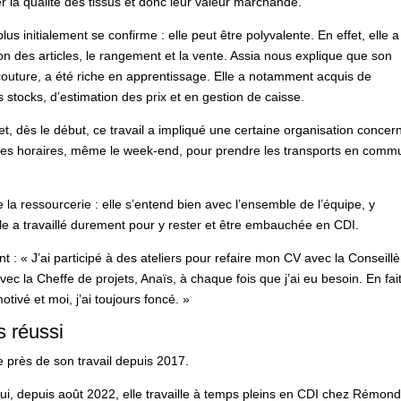
 la qualité des tissus et donc leur valeur marchande.
plus initialement se confirme : elle peut être polyvalente. En effet, elle a
 des articles, le rangement et la vente. Assia nous explique que son
couture, a été riche en apprentissage. Elle a notamment acquis de
stocks, d’estimation des prix et en gestion de caisse.
et, dès le début, ce travail a impliqué une certaine organisation concer
s les horaires, même le week-end, pour prendre les transports en comm
la ressourcerie : elle s’entend bien avec l’ensemble de l’équipe, y
elle a travaillé durement pour y rester et être embauchée en CDI.
 « J’ai participé à des ateliers pour refaire mon CV avec la Conseillè
ec la Cheffe de projets, Anaïs, à chaque fois que j’ai eu besoin. En fait
otivé et moi, j’ai toujours foncé. »
s réussi
 près de son travail depuis 2017.
hui, depuis août 2022, elle travaille à temps pleins en CDI chez Rémond